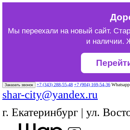
Дор
Мы переехали на новый сайт. Стар
и наличии. 
Перейт
+7 (343) 288-55-48
+7 (904) 169-54-36
Whatsapp
Заказать звонок
shar-city@yandex.ru
г. Екатеринбург | ул. Вост