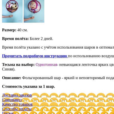
Размер:
40 см.
Время полёта:
Более 2 дней.
Время полёта указано с учётом использования шаров в оптима
Прочитать подробную инструкцию
по использованию воздуш
Тесьма на выбор:
Однотонная
- невьющаяся ленточка ярких цв
Синяя).
Описание:
Фольгированный шар - яркий и неповторимый подар
Стоимость указана за 1 шар.
Доставка заказов
Самовывоз
Качество товаров
Способы оплаты
Грузик