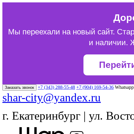
Дор
Мы переехали на новый сайт. Стар
и наличии. 
Перейт
+7 (343) 288-55-48
+7 (904) 169-54-36
Whatsapp
Заказать звонок
shar-city@yandex.ru
г. Екатеринбург | ул. Вост