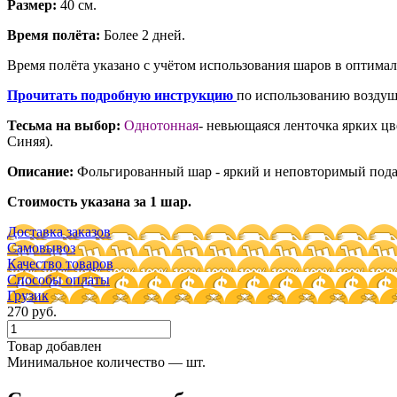
Размер:
40 см.
Время полёта:
Более 2 дней.
Время полёта указано с учётом использования шаров в оптима
Прочитать подробную инструкцию
по использованию воздуш
Тесьма на выбор:
Однотонная
- невьющаяся ленточка ярких цв
Синяя).
Описание:
Фольгированный шар - яркий и неповторимый подар
Стоимость указана за 1 шар.
Доставка заказов
Самовывоз
Качество товаров
Способы оплаты
Грузик
270 руб.
Товар добавлен
Минимальное количество — шт.