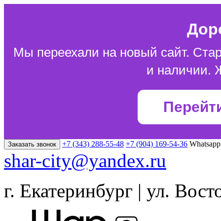
Дор
Мы переехали на новый сайт. Стар
и наличии. 
Перейт
+7 (343) 288-55-48
+7 (904) 169-54-36
Whatsapp
Заказать звонок
shar-city@yandex.ru
г. Екатеринбург | ул. Вост