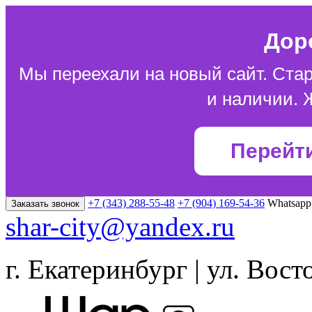
Дор
Мы переехали на новый сайт. Стар
и наличии. 
Перейт
+7 (343) 288-55-48
+7 (904) 169-54-36
Whatsapp
Заказать звонок
shar-city@yandex.ru
г. Екатеринбург | ул. Вост