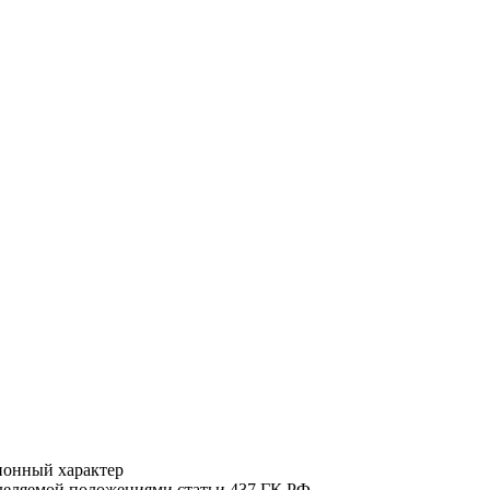
ионный характер
еделяемой положениями статьи 437 ГК РФ.