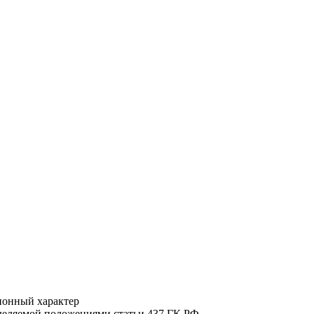
ионный характер
еделяемой положениями статьи 437 ГК РФ.