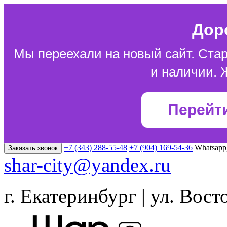
Дор
Мы переехали на новый сайт. Стар
и наличии. 
Перейт
+7 (343) 288-55-48
+7 (904) 169-54-36
Whatsapp
Заказать звонок
shar-city@yandex.ru
г. Екатеринбург | ул. Вост