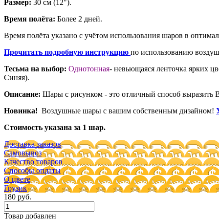
Размер:
30 см (12").
Время полёта:
Более 2 дней.
Время полёта указано с учётом использования шаров в оптима
Прочитать подробную инструкцию
по использованию воздуш
Тесьма на выбор:
Однотонная
- невьющаяся ленточка ярких цв
Синяя).
Описание:
Шары с рисунком - это отличный способ выразить 
Новинка!
Воздушные шары с вашим собственным дизайном!
Стоимость указана за 1 шар.
Доставка заказов
Самовывоз
Качество товаров
Способы оплаты
О цвете
Грузик
180 руб.
Товар добавлен