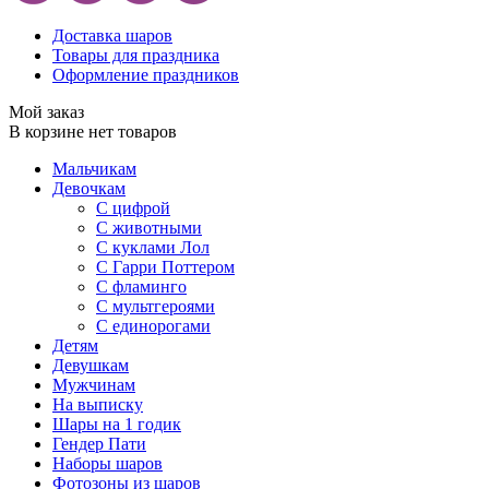
Доставка шаров
Товары для праздника
Оформление праздников
Мой заказ
В корзине нет товаров
Мальчикам
Девочкам
С цифрой
С животными
С куклами Лол
С Гарри Поттером
С фламинго
С мультгероями
С единорогами
Детям
Девушкам
Мужчинам
На выписку
Шары на 1 годик
Гендер Пати
Наборы шаров
Фотозоны из шаров