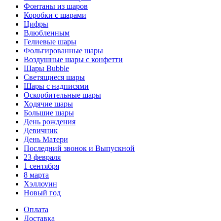
Фонтаны из шаров
Коробки с шарами
Цифры
Влюбленным
Гелиевые шары
Фольгированные шары
Воздушные шары с конфетти
Шары Bubble
Светящиеся шары
Шары с надписями
Оскорбительные шары
Ходячие шары
Большие шары
День рождения
Девичник
День Матери
Последний звонок и Выпускной
23 февраля
1 сентября
8 марта
Хэллоуин
Новый год
Оплата
Доставка