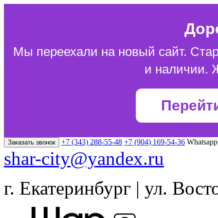
Дор
Мы переехали на новый сайт. Стар
и наличии. 
Перейт
+7 (343) 288-55-48
+7 (904) 169-54-36
Whatsapp
Заказать звонок
shar-city@yandex.ru
г. Екатеринбург | ул. Вост