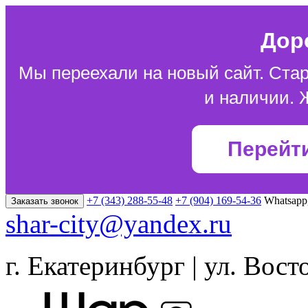
Дор
Мы переехали на новый сайт. Стар
и наличии. 
Перейт
+7 (343) 288-55-48
+7 (904) 169-54-36
Whatsapp
Заказать звонок
shar-city@yandex.ru
г. Екатеринбург | ул. Вост