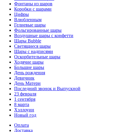
Фонтаны из шаров
Коробки с шарами
Цифры
Влюбленным
Гелиевые шары
Фольгированные шары
Воздушные шары с конфетти
Шары Bubble
Светящиеся шары
Шары с надписями
Оскорбительные шары
Ходячие шары
Большие шары
День рождения
Девичник
День Матери
Последний звонок и Выпускной
23 февраля
1 сентября
8 марта
Хэллоуин
Новый год
Оплата
Доставка