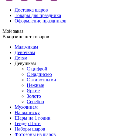
Доставка шаров
Товары для праздника
Оформление праздников
Мой заказ
В корзине нет товаров
Мальчикам
Девочкам
Детям
Девушкам
С цифрой
С надписью
С животными
Нежные
Яркие
Золото
Серебро
Мужчинам
На выписку
Шары на 1 годик
Гендер Пати
Наборы шаров
Фотозоны из шаров